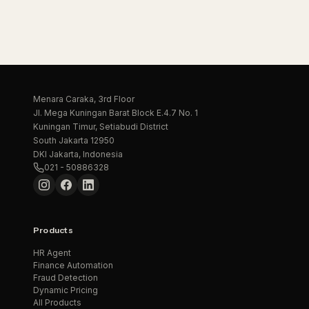
Menara Caraka, 3rd Floor
Jl. Mega Kuningan Barat Block E.4.7 No. 1
Kuningan Timur, Setiabudi District
South Jakarta 12950
DKI Jakarta, Indonesia
021 - 50886328
Products
HR Agent
Finance Automation
Fraud Detection
Dynamic Pricing
All Products