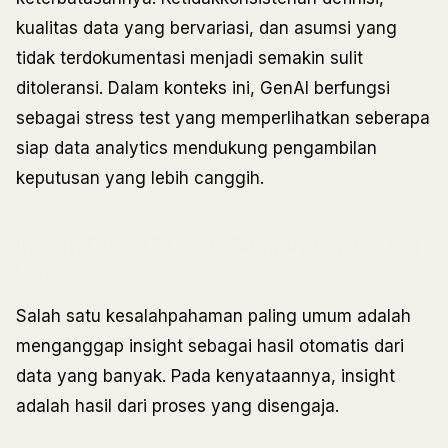
kualitas data yang bervariasi, dan asumsi yang
tidak terdokumentasi menjadi semakin sulit
ditoleransi. Dalam konteks ini, GenAI berfungsi
sebagai stress test yang memperlihatkan seberapa
siap data analytics mendukung pengambilan
keputusan yang lebih canggih.
Insight Bukan Produk Sampingan dari Big
Data
Salah satu kesalahpahaman paling umum adalah
menganggap insight sebagai hasil otomatis dari
data yang banyak. Pada kenyataannya, insight
adalah hasil dari proses yang disengaja.