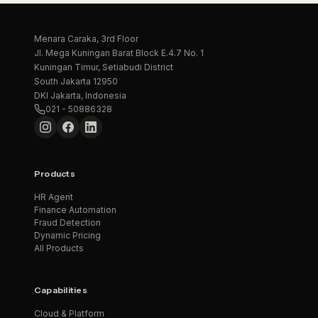
Menara Caraka, 3rd Floor
Jl. Mega Kuningan Barat Block E.4.7 No. 1
Kuningan Timur, Setiabudi District
South Jakarta 12950
DKI Jakarta, Indonesia
021 - 50886328
Products
HR Agent
Finance Automation
Fraud Detection
Dynamic Pricing
All Products
Capabilities
Cloud & Platform