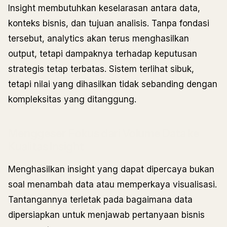
Insight membutuhkan keselarasan antara data,
konteks bisnis, dan tujuan analisis. Tanpa fondasi
tersebut, analytics akan terus menghasilkan
output, tetapi dampaknya terhadap keputusan
strategis tetap terbatas. Sistem terlihat sibuk,
tetapi nilai yang dihasilkan tidak sebanding dengan
kompleksitas yang ditanggung.
Menggeser Fokus dari Volume Data ke
Kualitas Insight
Menghasilkan insight yang dapat dipercaya bukan
soal menambah data atau memperkaya visualisasi.
Tantangannya terletak pada bagaimana data
dipersiapkan untuk menjawab pertanyaan bisnis