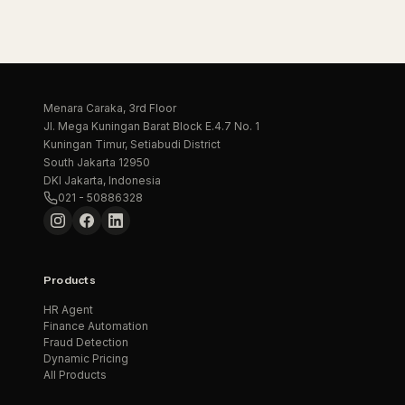
Menara Caraka, 3rd Floor
Jl. Mega Kuningan Barat Block E.4.7 No. 1
Kuningan Timur, Setiabudi District
South Jakarta 12950
DKI Jakarta, Indonesia
021 - 50886328
Products
HR Agent
Finance Automation
Fraud Detection
Dynamic Pricing
All Products